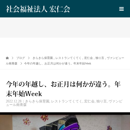
社会福祉法人 宏仁会
ブログ
きらきら保育園
,
レストランてくてく
,
宏仁会
,
独り言
,
ヴァンピュー
ル南青森
今年の年越し、お正月は何かが違う。年末年始Week
今年の年越し、お正月は何かが違う。年
末年始Week
2022.12.28
きらきら保育園
,
レストランてくてく
,
宏仁会
,
独り言
,
ヴァンピ
ュール南青森