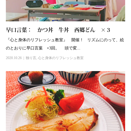
早口言葉： かつ丼 牛丼 西郷どん ×３
『心と身体のリフレッシュ教室』 開催！ リズムにのって、絵
のとおりに早口言葉 ×3回。 頭で変...
2020.10.26
独り言
,
心と身体のリフレッシュ教室