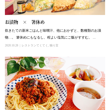
お漬物 × 箸休め
炊きたての新米ごはんと味噌汁、他におかずと、数種類のお漬
物…。 箸休めにもなるし、程よい塩気にご飯がすすむ。 ...
2020.10.28
レストランてくてく
,
独り言