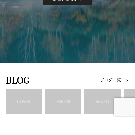
BLOG
ブログ一覧
【青森県東方沖
【お知らせ】面
【ヴァンピュー
新卒
地震について】
会対応について
ル南青森 空室
解禁