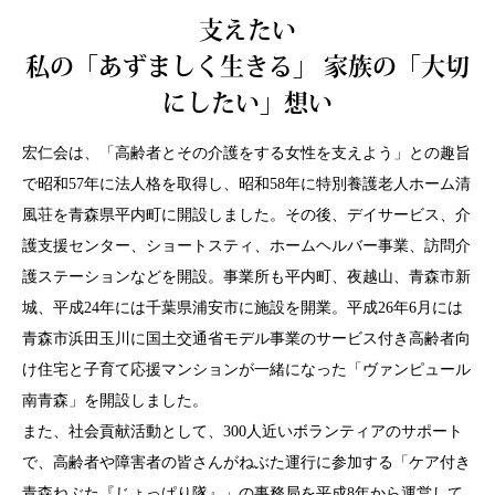
支えたい
私の「あずましく生きる」 家族の「大切
にしたい」想い
宏仁会は、「高齢者とその介護をする女性を支えよう」との趣旨
で昭和57年に法人格を取得し、昭和58年に特別養護老人ホーム清
風荘を青森県平内町に開設しました。その後、デイサービス、介
護支援センター、ショートスティ、ホームヘルバー事業、訪問介
護ステーションなどを開設。事業所も平内町、夜越山、青森市新
城、平成24年には千葉県浦安市に施設を開業。平成26年6月には
青森市浜田玉川に国土交通省モデル事業のサービス付き高齢者向
け住宅と子育て応援マンションが一緒になった「ヴァンピュール
南青森」を開設しました。
また、社会貢献活動として、300人近いボランティアのサポート
で、高齢者や障害者の皆さんがねぶた運行に参加する「ケア付き
青森ねぶた『じょっぱり隊』」の事務局を平成8年から運営して