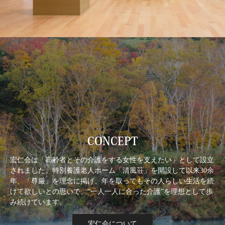
CONCEPT
宏仁会は「高齢者とその介護をする女性を支えたい」として設立
されました。特別養護老人ホーム「清風荘」を開設して以来30余
年、「尊厳」を理念に掲げ、年を取ってもその人らしい生活を続
けて欲しいとの思いで、“一人一人に合った介護”を理想として歩
み続けています。
宏仁会について