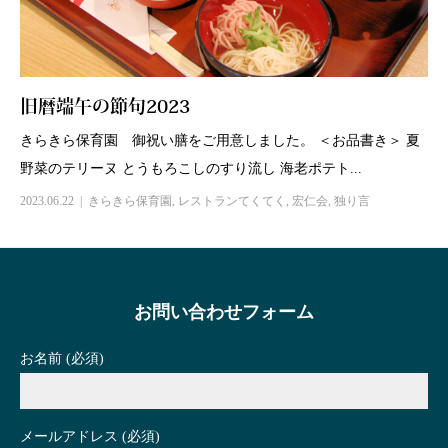
旧暦端午の節句2023
きらきら保育園 御祝い膳をご用意しました。 ＜お品書き＞ 夏
野菜のテリーヌ とうもろこしのすり流し 海老ポテト...
2023.06.22
きらきら保育園
,
レストランてくてく
,
宏仁会
,
独り言
お問い合わせフォーム
お名前 (必須)
メールアドレス (必須)