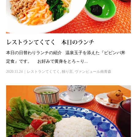
レストランてくてく 本日のランチ
本日の日替わりランチの紹介 温泉玉子を添えた『ビビンバ丼
定食』です。 お好みで黄身をとろ～り...
2020.11.24
レストランてくてく
,
独り言
,
ヴァンピュール南青森