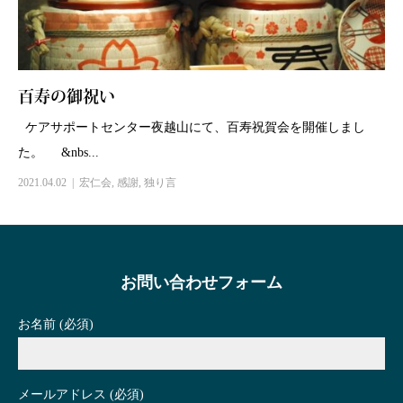
百寿の御祝い
ケアサポートセンター夜越山にて、百寿祝賀会を開催しまし
た。 &nbs...
2021.04.02
宏仁会
,
感謝
,
独り言
お問い合わせフォーム
お名前 (必須)
メールアドレス (必須)