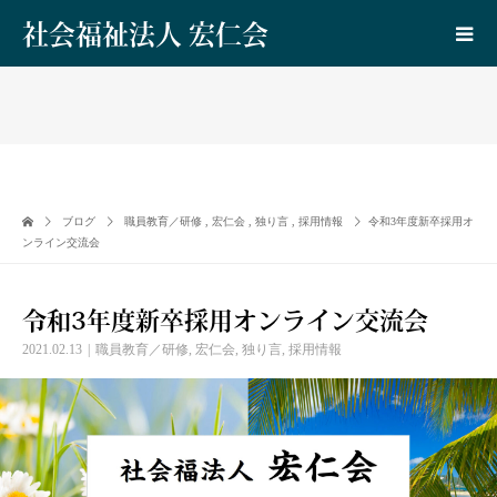
社会福祉法人 宏仁会
ブログ
職員教育／研修
,
宏仁会
,
独り言
,
採用情報
令和3年度新卒採用オ
ンライン交流会
令和3年度新卒採用オンライン交流会
2021.02.13
職員教育／研修
,
宏仁会
,
独り言
,
採用情報