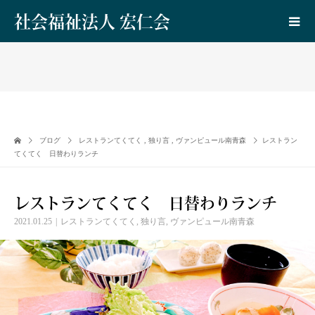
社会福祉法人 宏仁会
ブログ
レストランてくてく
,
独り言
,
ヴァンピュール南青森
レストラン
てくてく 日替わりランチ
レストランてくてく 日替わりランチ
2021.01.25
レストランてくてく
,
独り言
,
ヴァンピュール南青森