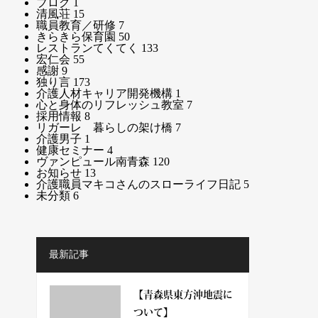
ブログ
1
清風荘
15
職員教育／研修
7
きらきら保育園
50
レストランてくてく
133
宏仁会
55
感謝
9
独り言
173
介護人材キャリア開発機構
1
心と身体のリフレッシュ教室
7
採用情報
8
リガーレ 暮らしの架け橋
7
介護男子
1
健康セミナー
4
ヴァンピュール南青森
120
お知らせ
13
介護職員マキコさんのスローライフ日記
5
未分類
6
最新記事
【青森県東方沖地震に
ついて】