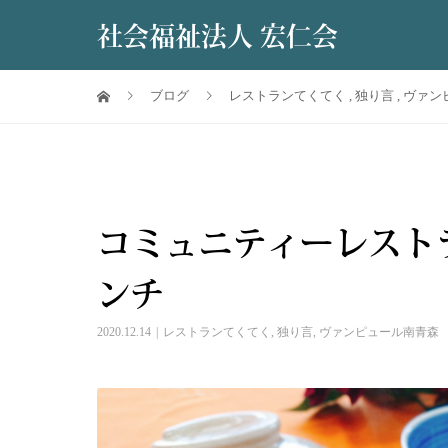
社会福祉法人 宏仁会
ブログ
レストランてくてく
,
独り言
,
ヴァン
コミュニティーレスト
ンチ
2020.12.14
レストランてくてく
,
独り言
,
ヴァンピュール南青森