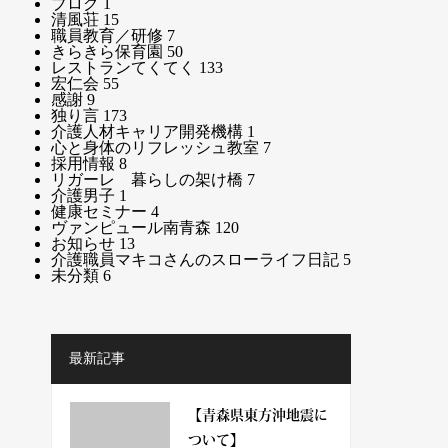
ブログ
1
清風荘
15
職員教育／研修
7
きらきら保育園
50
レストランてくてく
133
宏仁会
55
感謝
9
独り言
173
介護人材キャリア開発機構
1
心と身体のリフレッシュ教室
7
採用情報
8
リガーレ 暮らしの架け橋
7
介護男子
1
健康セミナー
4
ヴァンピュール南青森
120
お知らせ
13
介護職員マキコさんのスローライフ日記
5
未分類
6
最新記事
【青森県東方沖地震に
ついて】