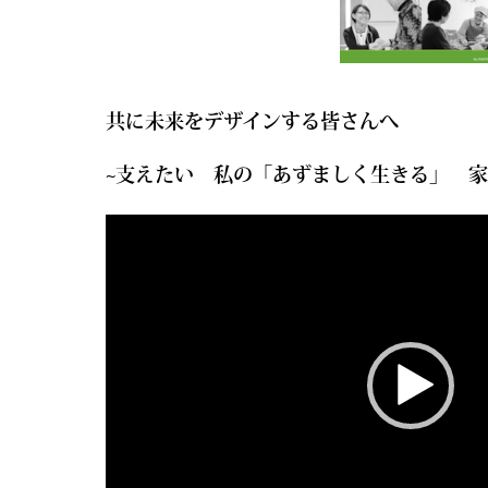
共に未来をデザインする皆さんへ
~支えたい 私の「あずましく生きる」 
動
画
プ
レ
ー
ヤ
ー