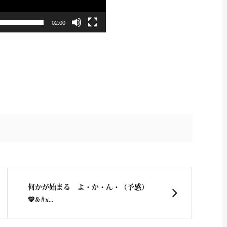
02:00
何かが始まる よ・か・ん・（予感）
💛&#x...