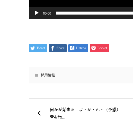
00:00
Tweet
Share
Hatena
Pocket
採用情報
何かが始まる よ・か・ん・（予感）
💛&#x...