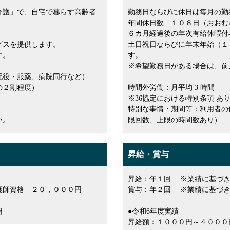
介護」で、自宅で暮らす高齢者
勤務日ならびに休日は毎月の勤
年間休日数 １０８日（おおむ
６カ月経過後の年次有給休暇付
ビスを提供します。
土日祝日ならびに年末年始（１
す。
す。
※希望勤務日がある場合は、前
配役・服薬、病院同行など）
の２割程度）
時間外労働：月平均 3 時間
※36協定における特別条項 あ
特別な事情・期間等：利用者の
い。
限回数、上限の時間数あり）
昇給・賞与
昇給：年１回 ※業績に基づ
護師資格 ２０，０００円
賞与：年２回 ※業績に基づ
円
●令和6年度実績
昇給額：１０００円～４００