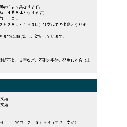
務表により異なります。
ね、４週８休となります）
与：１０日
２月２８日～１月３日）は交代での出勤となりま
月までに届け出し、対応しています。
り
体調不良、災害など、不測の事態が発生した合（上
き支給
き支給
０円 賞与：２．５カ月分（年２回支給）