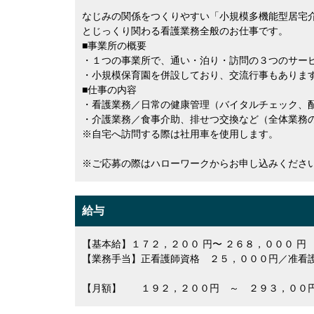
なじみの関係をつくりやすい「小規模多機能型居宅
とじっくり関わる看護業務全般のお仕事です。
■事業所の概要
・１つの事業所で、通い・泊り・訪問の３つのサー
・小規模保育園を併設しており、交流行事もありま
■仕事の内容
・看護業務／日常の健康管理（バイタルチェック、
・介護業務／食事介助、排せつ交換など（全体業務
※自宅へ訪問する際は社用車を使用します。
※ご応募の際はハローワークからお申し込みくださ
給与
【基本給】１７２，２００ 円〜 ２６８，０００ 円
【業務手当】正看護師資格 ２５，０００円／准看
【月額】 １９２，２００円 ～ ２９３，００