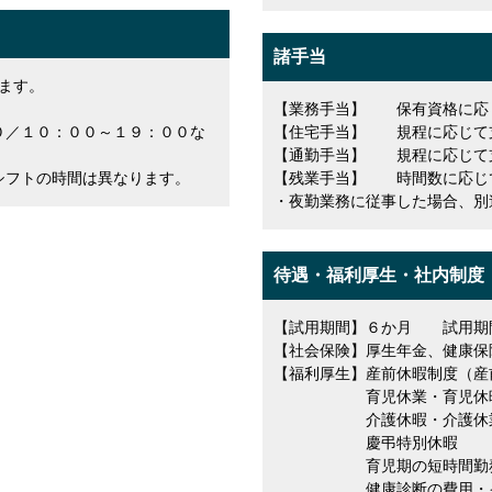
諸手当
ます。
【業務手当】 保有資格に応
０／１０：００～１９：００な
【住宅手当】 規程に応じて
【通勤手当】 規程に応じて
シフトの時間は異なります。
【残業手当】 時間数に応じ
・夜勤業務に従事した場合、別
待遇・福利厚生・社内制度
【試用期間】６か月 試用期
【社会保険】厚生年金、健康保
【福利厚生】産前休暇制度（産
育児休業・育児休暇制度
介護休暇・介護休業
慶弔特別休暇
育児期の短時間勤務制度
健康診断の費用・インフ